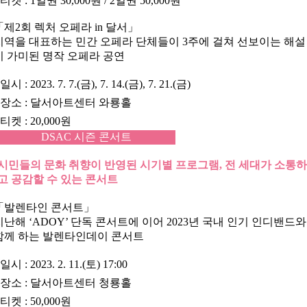
•
티켓
: 1일권 30,000원 / 2일권 50,000원
「
제2회 렉처 오페라 in 달서
」
지역을 대표하는 민간 오페라 단체들이 3주에 걸쳐 선보이는 해설
이 가미된 명작 오페라 공연
•
일시
: 2023. 7. 7.(금), 7. 14.(금), 7. 21.(금)
•
장소
: 달서아트센터 와룡홀
•
티켓
: 20,000원
DSAC 시즌 콘서트
시민들의 문화 취향이 반영된 시기별 프로그램, 전 세대가 소통
고 공감할 수 있는 콘서트
「
발렌타인 콘서트
」
지난해 ‘ADOY’ 단독 콘서트에 이어 2023년 국내 인기 인디밴드와
함께 하는 발렌타인데이 콘서트
•
일시
: 2023. 2. 11.(토) 17:00
•
장소
: 달서아트센터 청룡홀
•
티켓
: 50,000원