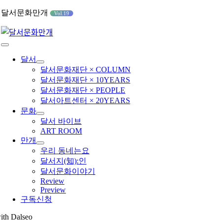
콘
달서문화만개
Vol.19
텐
츠
로
Toggle
건
Navigation
달서
너
달서문화재단 × COLUMN
뛰
달서문화재단 × 10YEARS
기
달서문화재단 × PEOPLE
달서아트센터 × 20YEARS
문화
달서 바이브
ART ROOM
만개
우리 동네는요
달서지(知):인
달서문화이야기
Review
Preview
구독신청
ith Dalseo