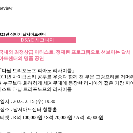
review
2023년 상반기 달서아트센터
DSAC 시그니처
국내외 최정상급 아티스트, 정제된 프로그램으로 선보이는 달서
아트센터의 명품 공연
「
다닐 트리포노프 피아노 리사이틀
」
2011년 차이콥스키 콩쿠르 우승과 함께 전 부문 그랑프리를 거머
며 누구보다 화려하게 세계무대에 등장한 러시아의 젊은 거장 피
니스트 다닐 트리포노프의 리사이틀
•
일시
: 2023. 2. 15.(수) 19:30
•
장소
: 달서아트센터 청룡홀
•
티켓
: R석 100,000원 / S석 70,000원 / A석 50,000원