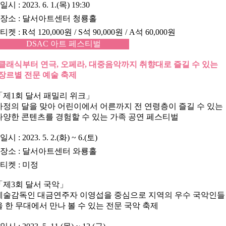
•
일시
: 2023. 6. 1.(목) 19:30
•
장소
: 달서아트센터 청룡홀
•
티켓
: R석 120,000원 / S석 90,000원 / A석 60,000원
DSAC 아트 페스티벌
클래식부터 연극, 오페라, 대중음악까지 취향대로 즐길 수 있는
장르별 전문 예술 축제
「
제1회 달서 패밀리 위크
」
가정의 달을 맞아 어린이에서 어른까지 전 연령층이 즐길 수 있는
다양한 콘텐츠를 경험할 수 있는 가족 공연 페스티벌
•
일시
: 2023. 5. 2.(화) ~ 6.(토)
•
장소
: 달서아트센터 와룡홀
•
티켓
: 미정
「
제3회 달서 국악
」
예술감독인 대금연주자 이영섭을 중심으로 지역의 우수 국악인들
을 한 무대에서 만나 볼 수 있는 전문 국악 축제