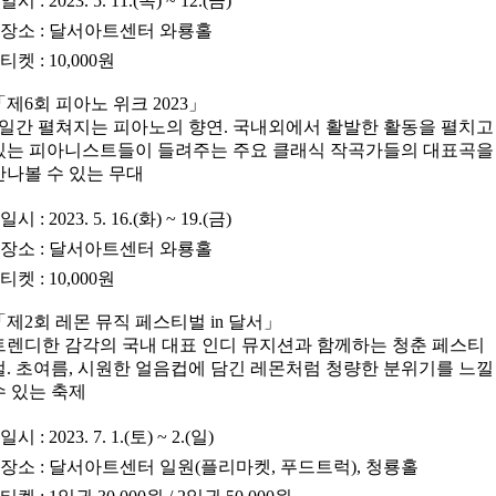
•
일시
: 2023. 5. 11.(목) ~ 12.(금)
•
장소
: 달서아트센터 와룡홀
•
티켓
: 10,000원
「
제6회 피아노 위크 2023
」
4일간 펼쳐지는 피아노의 향연. 국내외에서 활발한 활동을 펼치고
있는 피아니스트들이 들려주는 주요 클래식 작곡가들의 대표곡을
만나볼 수 있는 무대
•
일시
: 2023. 5. 16.(화) ~ 19.(금)
•
장소
: 달서아트센터 와룡홀
•
티켓
: 10,000원
「
제2회 레몬 뮤직 페스티벌 in 달서
」
트렌디한 감각의 국내 대표 인디 뮤지션과 함께하는 청춘 페스티
벌. 초여름, 시원한 얼음컵에 담긴 레몬처럼 청량한 분위기를 느낄
수 있는 축제
•
일시
: 2023. 7. 1.(토) ~ 2.(일)
•
장소
: 달서아트센터 일원(플리마켓, 푸드트럭), 청룡홀