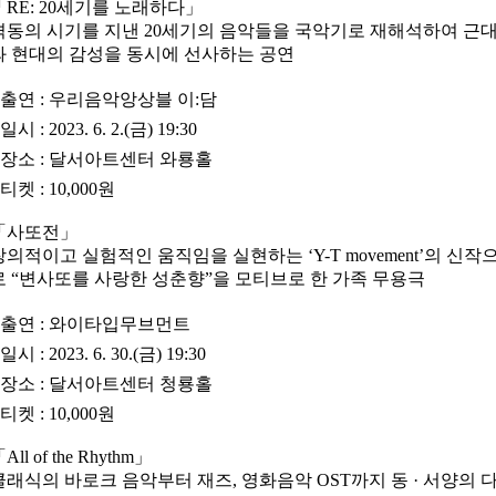
「
RE: 20세기를 노래하다
」
격동의 시기를 지낸 20세기의 음악들을 국악기로 재해석하여 근
와 현대의 감성을 동시에 선사하는 공연
•
출연
: 우리음악앙상블 이:담
•
일시
: 2023. 6. 2.(금) 19:30
•
장소
: 달서아트센터 와룡홀
•
티켓
: 10,000원
「
사또전
」
창의적이고 실험적인 움직임을 실현하는 ‘Y-T movement’의 신작
로 “변사또를 사랑한 성춘향”을 모티브로 한 가족 무용극
•
출연
: 와이타입무브먼트
•
일시
: 2023. 6. 30.(금) 19:30
•
장소
: 달서아트센터 청룡홀
•
티켓
: 10,000원
「
All of the Rhythm
」
클래식의 바로크 음악부터 재즈, 영화음악 OST까지 동 · 서양의 