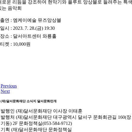
채로운 리듬을 강조하여 현악기와 플루트 앙상블로 들려주는 특
있는 음악회
•
출연
: 엠케이예술 뮤즈앙상블
•
일시
: 2023. 7. 28.(금) 19:30
•
장소
: 달서아트센터 와룡홀
•
티켓
: 10,000원
Previous
Next
(재)달서문화재단 소식지
달서문화만개
발행인
(재)달서문화재단 이사장 이태훈
발행처
(재)달서문화재단 대구광역시 달서구 문화회관길 160(장
기동) 2F 문화정책실(053-584-9712)
기획
(재)달서문화재단 문화정책실