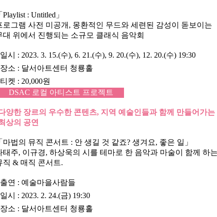
「
Playlist : Untitled
」
프로그램 사전 미공개, 몽환적인 무드와 세련된 감성이 돋보이는
무대 위에서 진행되는 소규모 클래식 음악회
•
일시
: 2023. 3. 15.(수), 6. 21.(수), 9. 20.(수), 12. 20.(수) 19:30
•
장소
: 달서아트센터 청룡홀
•
티켓
: 20,000원
DSAC 로컬 아티스트 프로젝트
다양한 장르의 우수한 콘텐츠, 지역 예술인들과 함께 만들어가는
최상의 공연
「
마법의 뮤직 콘서트 : 안 생길 것 같죠? 생겨요, 좋은 일
」
나태주, 이규경, 하상욱의 시를 테마로 한 음악과 마술이 함께 하
뮤직 & 매직 콘서트.
•
출연
: 예술마을사람들
•
일시
: 2023. 2. 24.(금) 19:30
•
장소
: 달서아트센터 청룡홀