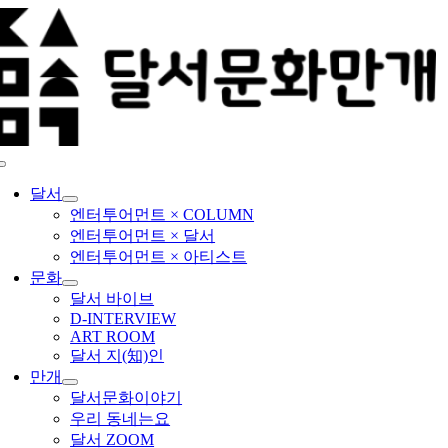
콘
텐
츠
로
건
너
뛰
기
Toggle
Navigation
달서
엔터투어먼트 × COLUMN
엔터투어먼트 × 달서
엔터투어먼트 × 아티스트
문화
달서 바이브
D-INTERVIEW
ART ROOM
달서 지(知)인
만개
달서문화이야기
우리 동네는요
달서 ZOOM