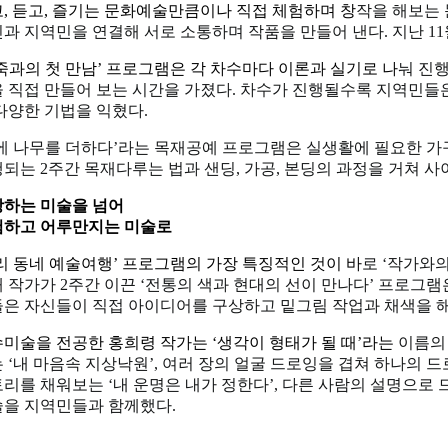
, 듣고, 즐기는 문화예술만큼이나 직접 체험하며 창
작을 해보는
과 지역민을 연
결해 서로 소통하며 작품을 만들어 낸다. 지난 11
죽과의 첫 만남’ 프로그램은 각 차수마다 이론과 실기로 나
눠 진
 직접 만들어 보는
시간을 가졌다. 차수가 진행될수록 지역민들
다양한 기법을 익혔다.
에 나무를 더하다’라는 목재공예 프로그램은 실생활에 필
요한 가
되는 2주간 목재
다루는 법과 샌딩, 가공, 본딩의 과정을 거쳐
하는 미술을 넘어
험하고 어루만지는 미술로
리 동네 예술여행’ 프로그램의 가장 특징적인 것이 바
로 ‘작가와의
 작가가 2주간
이끈 ‘전통의 색과 현대의 선이 만나다’ 프로그램
은 자신들이 직접 아이디어를 구상하
고 밑그림 작업과 채색을 
미술을 전공한 홍희령 작가는 ‘생각이 형태가 될 때’라는
이름의
 ‘내 마음속 지상낙
원’, 여러 장의 얼굴 드로잉을 겹쳐 하나의 
리를 채워보는 ‘내 운명은 내가 정한다’,
다른 사람의 설명으로 
술을
지역민들과 함께했다.