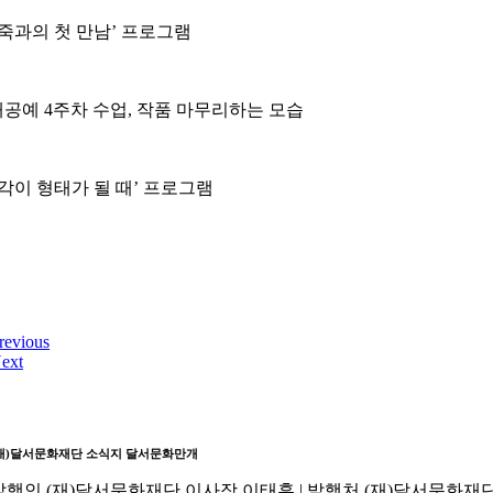
죽과의 첫 만남’ 프로그램
공예 4주차 수업, 작품 마무리하는 모습
각이 형태가 될 때’ 프로그램
revious
ext
재)달서문화재단 소식지
달서문화만개
발행인
(재)달서문화재단 이사장 이태훈 |
발행처
(재)달서문화재단 