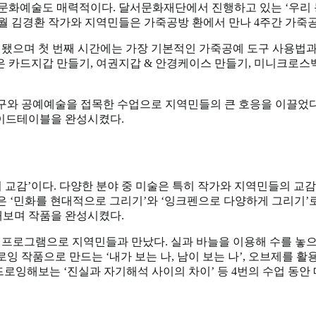
 문화예술도 매력적이다. 달서문화재단에서 진행
하고 있는 ‘우리
월 김경환 작
가와 지역민들은 가죽공방 환에서 만나 4주간 가죽
행됐으며 첫 번째 시간에는 가장 기본적인 가죽공예 도
구 사용법과
은 카드지갑 만
들기, 여권지갑 & 안경케이스 만들기, 미니크로
구와 공예예술을 접목한 수업으로 지역민들의 큰 호
응을 이끌었
 사이드테이블을
완성시켰다.
 교감’이다. 다양한 분야 중 미술은 특히 작가와
지역민들의 교감
은 ‘민화를 현
대적으로 그리기’와 ‘잉크펜으로 다양하게 그리기’
해보며 작품을 완성시켰다.
 프로그램으로 지역민들과 만났다. 실과 바늘을 이용
해 수를 놓
드로잉 작품으로
만드는 ‘내가 보는 나, 남이 보는 나’, 오브제를 
드로잉해보는 ‘진실과 자기해석 사이의
차이’ 등 4번의 수업 동