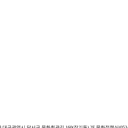
대구광역시 달서구 문화회관길 160(장기동) 2F 문화정책실(053-58