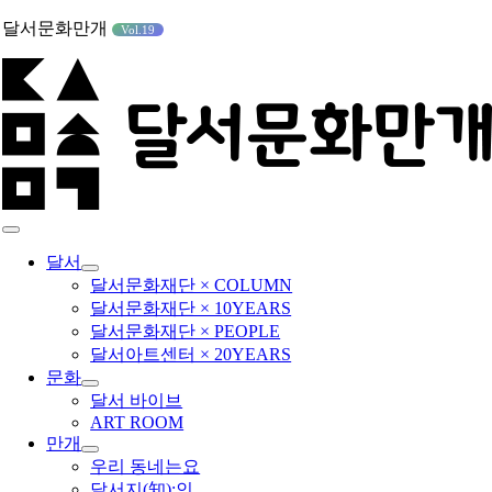
콘
달서문화만개
Vol.19
텐
츠
로
건
너
뛰
기
Toggle
Navigation
달서
달서문화재단 × COLUMN
달서문화재단 × 10YEARS
달서문화재단 × PEOPLE
달서아트센터 × 20YEARS
문화
달서 바이브
ART ROOM
만개
우리 동네는요
달서지(知):인