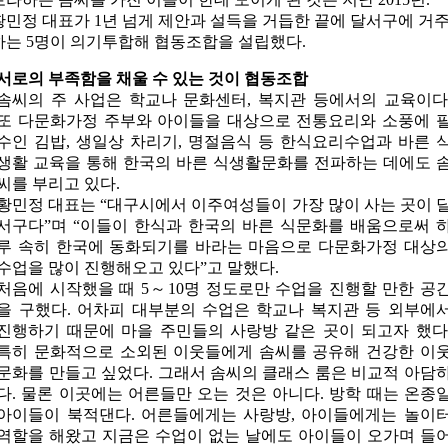
황민정 대표가 1년 넘게 제안과 설득을 거듭한 끝에 달서구에 거
하는 5명이 의기투합해 협동조합을 설립했다.
서로의 부족함을 채울 수 있는 것이 협동조합
솜씨의 주 사업은 학교나 문화센터, 복지관 등에서의 교육이다
또 다문화가정 주부와 아이들을 대상으로 전통요리와 소풍에 
수인 김밥, 생일상 차리기, 명절음식 등 한식요리수업과 바른 
생활 교육을 통해 한국의 바른 식생활문화를 전파하는 데에도 
씨를 부리고 있다.
황민정 대표는 “대구시에서 이주여성들이 가장 많이 사는 곳이 
서구다”며 “이들이 한식과 한국의 바른 식문화를 배움으로써 
루 속히 한국에 동화되기를 바라는 마음으로 다문화가정 대상
수업을 많이 진행해오고 있다”고 말했다.
처음에 시작했을 때 5～10명 정도로만 수업을 진행할 만한 공
을 구했다. 어차피 대부분의 수업은 학교나 복지관 등 외부에
진행하기 때문에 마을 주민들의 사랑방 같은 곳이 되고자 했다
특히 문화적으로 소외된 이웃들에게 솜씨를 공유해 건강한 이
문화를 만들고 싶었다. 그래서 솜씨의 클래스 룸은 비교적 아담
다. 물론 이곳에는 어른들만 오는 것은 아니다. 방학 때는 온종
아이들이 북적댄다. 어른들에게는 사랑방, 아이들에게는 놀이
역할을 해왔고 지금은 수업이 없는 날에도 아이들이 오가며 들