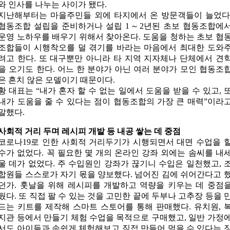
와 인사를 나누는 사이가 됐다.
지난해부터는 마을주민들 외에 타지에서 온 방문객들이 늘었다
협동조합 설립을 준비하거나 설립 1～2년된 초보 협동조합에
운영 노하우를 배우기 위해서 찾아온다. 도움을 청하는 초보 협
조합들이 시행착오를 덜 겪기를 바라는 마음에서 최대한 도와
려고 한다. 또 대구뿐만 아니라 타 지역 지자체나 단체에서 견
을 오기도 한다. 어느 한 분야가 아닌 여러 분야가 모인 협동조
은 흔치 않은 모델이기 때문이다.
황 대표는 “내가 혼자 할 수 없는 일에서 도움을 받을 수 있고, 
내가 도움을 줄 수 있다는 점이 협동조합의 가장 큰 매력”이라
말했다.
사회적 거리 두며 레시피 개발 등 내공 쌓는 데 중점
코로나19로 인한 사회적 거리두기가 시행되면서 대면 수업을 
수가 없었다. 꼭 필요한 몇 개의 온라인 강좌 외에는 솜씨를 내
울 데가 없었다. 주 수입원인 강좌가 끊기니 수입은 일천했고, 
합원들 스스로가 자기 몫을 양보했다. 넘어진 김에 쉬어간다고 
던가. 훗날을 위해 레시피를 개발하고 역량을 키우는 데 중점
뒀다. 또 직접 팔 수 있는 것을 고민한 끝에 두부나 고추장 등을 
드는 키트를 제작해 스마트 스토어를 통해 판매했다. 유치원, 
지관 등에서 만들기 체험 수업을 목적으로 구매했고, 일반 가정
서도 아이들과 손쉽게 체험해보고 직접 만들어 먹을 수 있다는 