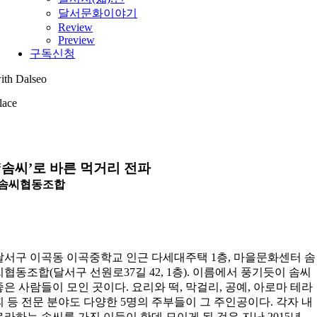
달서문화이야기
Review
Preview
구독신청
ith Dalseo
lace
‘솜씨’로 바른 먹거리 전파
솜씨협동조합
달서구 이곡동 이곡중학교 인근 다세대주택 1층, 마을문화센터 솜
씨협동조합(달서구 선원로37길 42, 1층). 이름에서 풍기듯이 솜씨
좋은 사람들이 모인 곳이다. 요리와 떡, 막걸리, 공예, 아로마 테라
피 등 전문 분야도 다양한 5명의 주부들이 그 주인공이다. 각자 내
로라하는 솜씨를 가진 이들이 한데 모이게 된 것은 지난 2015년.