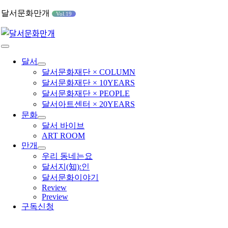
콘
달서문화만개
Vol.19
텐
츠
로
Toggle
건
Navigation
달서
너
달서문화재단 × COLUMN
뛰
달서문화재단 × 10YEARS
기
달서문화재단 × PEOPLE
달서아트센터 × 20YEARS
문화
달서 바이브
ART ROOM
만개
우리 동네는요
달서지(知):인
달서문화이야기
Review
Preview
구독신청