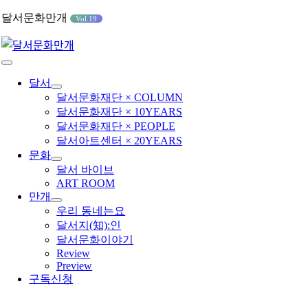
콘
달서문화만개
Vol.19
텐
츠
로
Toggle
건
Navigation
달서
너
달서문화재단 × COLUMN
뛰
달서문화재단 × 10YEARS
기
달서문화재단 × PEOPLE
달서아트센터 × 20YEARS
문화
달서 바이브
ART ROOM
만개
우리 동네는요
달서지(知):인
달서문화이야기
Review
Preview
구독신청