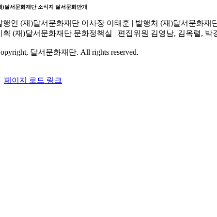
재)달서문화재단 소식지
달서문화만개
발행인
(재)달서문화재단 이사장 이태훈 |
발행처
(재)달서문화재단 
기획
(재)달서문화재단 문화정책실 |
편집위원
김영남, 김옥렬, 박경
opyright, 달서문화재단. All rights reserved.
페이지 로드 링크
Go
to
Top