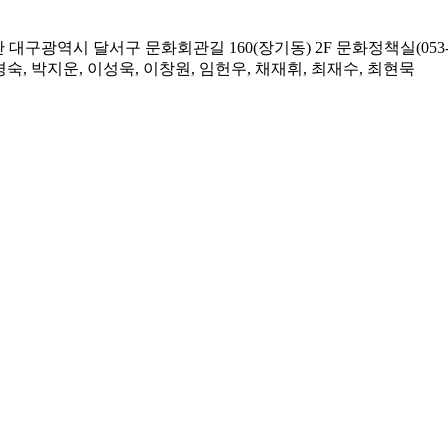
대구광역시 달서구 문화회관길 160(장기동) 2F 문화정책실(053-58
숙, 박지운, 이성욱, 이창원, 임헌우, 채재휘, 최재수, 최현묵