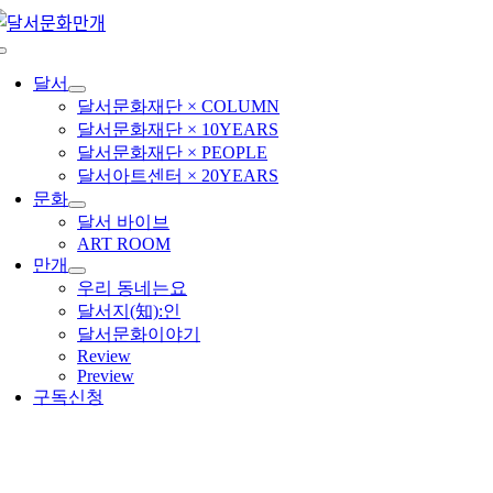
콘
텐
Toggle
츠
Navigation
달서
로
달서문화재단 × COLUMN
건
달서문화재단 × 10YEARS
너
달서문화재단 × PEOPLE
뛰
달서아트센터 × 20YEARS
기
문화
달서 바이브
ART ROOM
만개
우리 동네는요
달서지(知):인
달서문화이야기
Review
Preview
구독신청