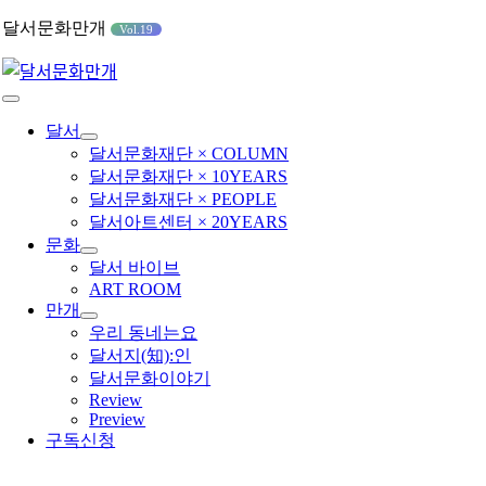
콘
달서문화만개
Vol.19
텐
츠
로
Toggle
건
Navigation
달서
너
달서문화재단 × COLUMN
뛰
달서문화재단 × 10YEARS
기
달서문화재단 × PEOPLE
달서아트센터 × 20YEARS
문화
달서 바이브
ART ROOM
만개
우리 동네는요
달서지(知):인
달서문화이야기
Review
Preview
구독신청