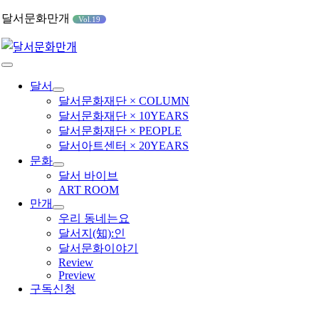
콘
달서문화만개
Vol.19
텐
츠
로
Toggle
건
Navigation
달서
너
달서문화재단 × COLUMN
뛰
달서문화재단 × 10YEARS
기
달서문화재단 × PEOPLE
달서아트센터 × 20YEARS
문화
달서 바이브
ART ROOM
만개
우리 동네는요
달서지(知):인
달서문화이야기
Review
Preview
구독신청