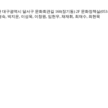
대구광역시 달서구 문화회관길 160(장기동) 2F 문화정책실(053-58
숙, 박지운, 이성욱, 이창원, 임헌우, 채재휘, 최재수, 최현묵