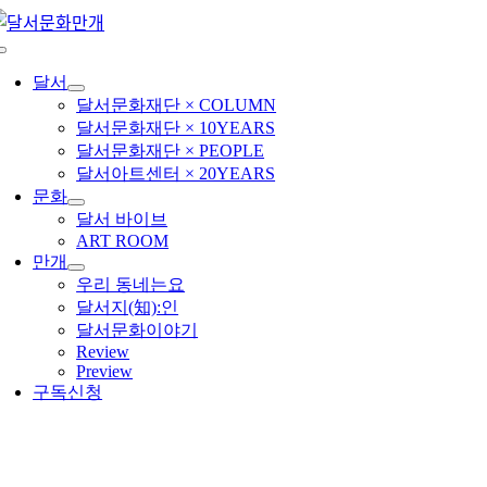
콘
텐
Toggle
츠
Navigation
달서
로
달서문화재단 × COLUMN
건
달서문화재단 × 10YEARS
너
달서문화재단 × PEOPLE
뛰
달서아트센터 × 20YEARS
기
문화
달서 바이브
ART ROOM
만개
우리 동네는요
달서지(知):인
달서문화이야기
Review
Preview
구독신청