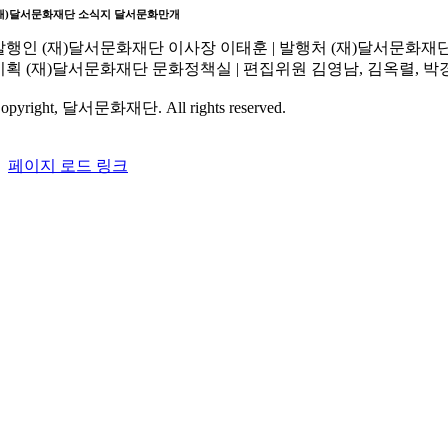
재)달서문화재단 소식지
달서문화만개
발행인
(재)달서문화재단 이사장 이태훈 |
발행처
(재)달서문화재단 
기획
(재)달서문화재단 문화정책실 |
편집위원
김영남, 김옥렬, 박경
opyright, 달서문화재단. All rights reserved.
페이지 로드 링크
Go
to
Top