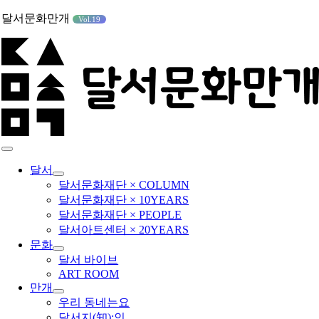
콘
달서문화만개
Vol.19
텐
츠
로
건
너
뛰
기
Toggle
Navigation
달서
달서문화재단 × COLUMN
달서문화재단 × 10YEARS
달서문화재단 × PEOPLE
달서아트센터 × 20YEARS
문화
달서 바이브
ART ROOM
만개
우리 동네는요
달서지(知):인