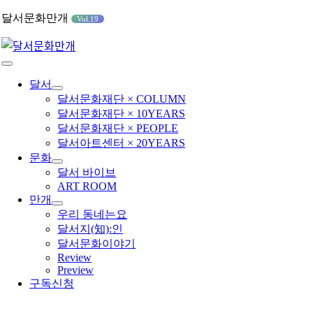
콘
달서문화만개
Vol.19
텐
츠
로
Toggle
건
Navigation
달서
너
달서문화재단 × COLUMN
뛰
달서문화재단 × 10YEARS
기
달서문화재단 × PEOPLE
달서아트센터 × 20YEARS
문화
달서 바이브
ART ROOM
만개
우리 동네는요
달서지(知):인
달서문화이야기
Review
Preview
구독신청