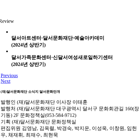
Review
달서아트센터·달서문화재단·예술아카데미
(2024년 상반기)
달서가족문화센터·신달서여성새로일하기센터
(2024년 상반기)
Previous
Next
(재)달서문화재단 소식지
달서문화만개
발행인
(재)달서문화재단 이사장 이태훈
발행처
(재)달서문화재단 대구광역시 달서구 문화회관길 160(장
기동) 2F 문화정책실(053-584-9712)
기획
(재)달서문화재단 문화정책실
편집위원
김영남, 김옥렬, 박경숙, 박지운, 이성욱, 이창원, 임헌
우, 채재휘, 최재수, 최현묵