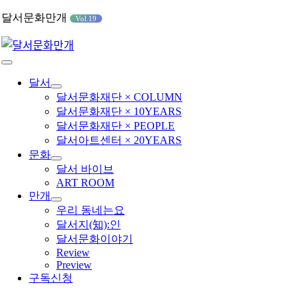
콘
달서문화만개
Vol.19
텐
츠
로
Toggle
건
Navigation
달서
너
달서문화재단 × COLUMN
뛰
달서문화재단 × 10YEARS
기
달서문화재단 × PEOPLE
달서아트센터 × 20YEARS
문화
달서 바이브
ART ROOM
만개
우리 동네는요
달서지(知):인
달서문화이야기
Review
Preview
구독신청