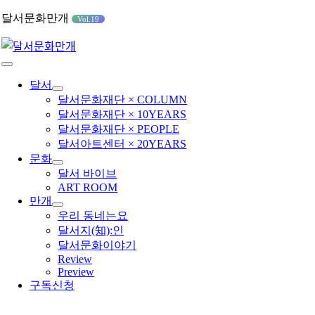
콘
달서문화만개
Vol.19
텐
츠
로
Toggle
건
Navigation
달서
너
달서문화재단 × COLUMN
뛰
달서문화재단 × 10YEARS
기
달서문화재단 × PEOPLE
달서아트센터 × 20YEARS
문화
달서 바이브
ART ROOM
만개
우리 동네는요
달서지(知):인
달서문화이야기
Review
Preview
구독신청