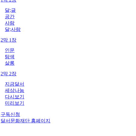
달;글
공간
사람
달;사람
2막 1장
인문
탐색
살롱
2막 2장
지금달서
세상나눔
다시보기
미리보기
구독신청
달서문화재단 홈페이지