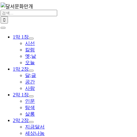
콘
텐
검
츠
색:
로
Toggle
건
Navigation
1막 1장
너
시선
뛰
칼럼
기
옛;날
오늘
1막 2장
달;글
공간
사람
2막 1장
인문
탐색
살롱
2막 2장
지금달서
세상나눔