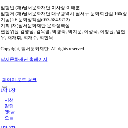
발행인
(재)달서문화재단 이사장 이태훈
발행처
(재)달서문화재단 대구광역시 달서구 문화회관길 160(장
기동) 2F 문화정책실(053-584-9712)
기획
(재)달서문화재단 문화정책실
편집위원
김영남, 김옥렬, 박경숙, 박지운, 이성욱, 이창원, 임헌
우, 채재휘, 최재수, 최현묵
Copyright, 달서문화재단. All rights reserved.
달서문화재단 홈페이지
페이지 로드 링크
1막 1장
시선
칼럼
옛;날
오늘
1막 2장