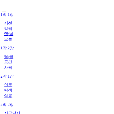
1막 1장
시선
칼럼
옛;날
오늘
1막 2장
달;글
공간
사람
2막 1장
인문
탐색
살롱
2막 2장
지금달서