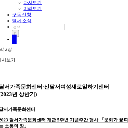
다시보기
미리보기
구독신청
달서 소식
검
색:
2막 2장
다시보기
달서가족문화센터·신달서여성새로일하기센터
(2023년 상반기)
달서가족문화센터
2023 달서가족문화센터 개관 5주년 기념주간 행사
「
문화가 꽃
는 소통의 장
」