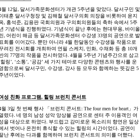
4월 12일, 달서가족문화센터가 개관 5주년을 맞았다. 달서구민 
이태훈 달서구청장 및 김해철 달서구의회 의장을 비롯하여 윤지
옥, 홍석준, 김용판 국회의원과 구의회의원들의 축하 속에서 5주
년 기념식을 진행하였다. 기념식이 끝난 후에는 현대무용, 바이
린, 어린이 해금 등 달서가족문화센터 수강생 33명의 공연으로 
표회를 이어갔다. 뿐만 아니라 4월 한달동안 수강생들 작품으로
꾸려진 전시회를 개최하여 연필 스케치, 민화, 수채화 등 총 10개
반의 77명의 작품을 전시하였다. 4월을 5주년 기념주간으로 삼고
‘힐링’, ‘소통’, ‘공감’ 세 가지 테마로 다양한 콘텐츠와 행사를 운
영함으로써 달서구민, 수강생, 강사 등 모두와 함께하는 뜻깊은 5
주년이었다.
여성 친화 프로그램, 힐링 브런치 콘서트
4월 3일 첫 번째 행사 「브런치 콘서트: The four men for heart」가
열렸다. 네 명의 남성 성악 앙상블 공연으로 센터 주 이용객인 여
성을 대상으로 하였다. 부드럽고 감미로운 목소리의 향연은 일상
에서 벗어나 온전히 휴식할 수 있는 힐링의 시간이었다. 공연이
끝난 후에는 다과를 함께하며 브런치 콘서트의 의미를 더했다.